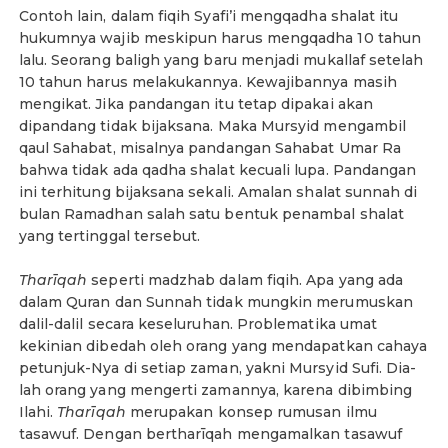
Contoh lain, dalam fiqih Syafi’i mengqadha shalat itu
hukumnya wajib meskipun harus mengqadha 10 tahun
lalu. Seorang baligh yang baru menjadi mukallaf setelah
10 tahun harus melakukannya. Kewajibannya masih
mengikat. Jika pandangan itu tetap dipakai akan
dipandang tidak bijaksana. Maka Mursyid mengambil
qaul Sahabat, misalnya pandangan Sahabat Umar Ra
bahwa tidak ada qadha shalat kecuali lupa. Pandangan
ini terhitung bijaksana sekali. Amalan shalat sunnah di
bulan Ramadhan salah satu bentuk penambal shalat
yang tertinggal tersebut.
Tharīqah
seperti madzhab dalam fiqih. Apa yang ada
dalam Quran dan Sunnah tidak mungkin merumuskan
dalil-dalil secara keseluruhan. Problematika umat
kekinian dibedah oleh orang yang mendapatkan cahaya
petunjuk-Nya di setiap zaman, yakni Mursyid Sufi. Dia-
lah orang yang mengerti zamannya, karena dibimbing
Ilahi.
Tharīqah
merupakan konsep rumusan ilmu
tasawuf. Dengan bertharīqah mengamalkan tasawuf