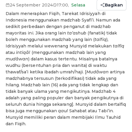
24 September 2024
17:00
,
Selasa
Bagikan
Dalam menerapkan Fiqih, Tarekat Idrisiyyah di
Indonesia menggunakan madzhab Syafi’i. Namun ada
sedikit perbedaan dengan penganut di madzhab
mayoritas ini. Jika orang lain
ta’ashub
(fanatik) tidak
boleh menggunakan madzhab yang lain (
talfiq
),
Idrisiyyah melalui wewenang Mursyid melakukan
talfiq
atau
intiqāl
(menggunakan madzhab lain yang
mudāwan
) dalam kasus tertentu. Misalnya batalnya
wudhu (bersentuhan pria dan wanita) di waktu
thawaf/sa’i ketika ibadah umrah/haji. [
Mudāwan
artinya
madzhabnya tersusun (terkodifikasi) tidak ada yang
hilang. Madzhab lain (16) ada yang tidak lengkap dan
tidak banyak ulama yang mengikutinya. Madzhab 4
adalah yang paling populer dan banyak pengikutnya di
seluruh dunia hingga sekarang]. Mursyid dalam bertalfiq
bisa juga menggunakan
qaul
Sahabat atau Tabi’in.
Mursyid memiliki peran dalam membijaki Ilmu Tauhid
dan Fiqih.