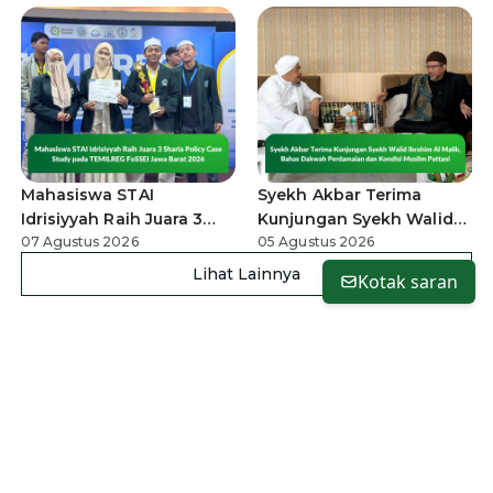
Mahasiswa STAI
Syekh Akbar Terima
Idrisiyyah Raih Juara 3
Kunjungan Syekh Walid
Sharia Policy Case Study
07 Agustus 2026
Ibrahim Al Malik, Bahas
05 Agustus 2026
pada TEMILREG FoSSEI
Dakwah Perdamaian dan
Lihat Lainnya
Kotak saran
Jawa Barat 2026
Kondisi Muslim Pattani
TENTANG TAREKAT IDRISIYYAH
Sejarah
Mursyid