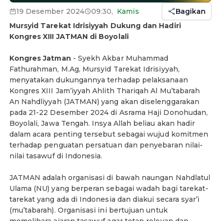
19 Desember 2024
09:30
,
Kamis
Bagikan
Mursyid Tarekat Idrisiyyah Dukung dan Hadiri
Kongres XIII JATMAN di Boyolali
Kongres Jatman
- Syekh Akbar Muhammad
Fathurahman, M.Ag, Mursyid Tarekat Idrisiyyah,
menyatakan dukungannya terhadap pelaksanaan
Kongres XIII Jam’iyyah Ahlith Thariqah Al Mu’tabarah
An Nahdliyyah (JATMAN) yang akan diselenggarakan
pada 21-22 Desember 2024 di Asrama Haji Donohudan,
Boyolali, Jawa Tengah. Insya Allah beliau akan hadir
dalam acara penting tersebut sebagai wujud komitmen
terhadap penguatan persatuan dan penyebaran nilai-
nilai tasawuf di Indonesia.
JATMAN adalah organisasi di bawah naungan Nahdlatul
Ulama (NU) yang berperan sebagai wadah bagi tarekat-
tarekat yang ada di Indonesia dan diakui secara syar’i
(mu’tabarah). Organisasi ini bertujuan untuk
memelihara ajaran tasawuf agar tetap relevan dan