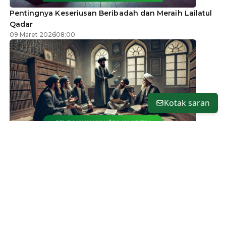
Pentingnya Keseriusan Beribadah dan Meraih Lailatul
Qadar
09 Maret 2026
08:00
Kotak saran
PEMBAJAKAN HANÂBILAH: KRITIK ATAS REDUKSI
SALAFI-WAHABI
30 Desember 2025
09:00
Lihat Lainnya