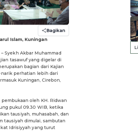
Bagikan
arul Islam, Kuningan
L
4
– Syekh Akbar Muhammad
an tasawuf yang digelar di
merupakan bagian dari Kajian
narik perhatian lebih dari
ermasuk Kuningan, Cirebon,
an pembukaan oleh KH. Ridwan
sung pukul 09.30 WIB, ketika
an tausiyah, muhasabah, dan
m tausiyah dimulai, sambutan
kat Idrisiyyah yang turut