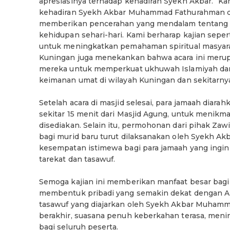
apresiasinya terhadap kehadiran Syekh Akbar. “Ka
kehadiran Syekh Akbar Muhammad Fathurahman di
memberikan pencerahan yang mendalam tentang 
kehidupan sehari-hari. Kami berharap kajian seperti
untuk meningkatkan pemahaman spiritual masyar
Kuningan juga menekankan bahwa acara ini merup
mereka untuk memperkuat ukhuwah Islamiyah dan
keimanan umat di wilayah Kuningan dan sekitarny
Setelah acara di masjid selesai, para jamaah diar
sekitar 15 menit dari Masjid Agung, untuk menikma
disediakan. Selain itu, permohonan dari pihak Zaw
bagi murid baru turut dilaksanakan oleh Syekh A
kesempatan istimewa bagi para jamaah yang ingin
tarekat dan tasawuf.
Semoga kajian ini memberikan manfaat besar bagi
membentuk pribadi yang semakin dekat dengan Al
tasawuf yang diajarkan oleh Syekh Akbar Muhamm
berakhir, suasana penuh keberkahan terasa, men
bagi seluruh peserta.