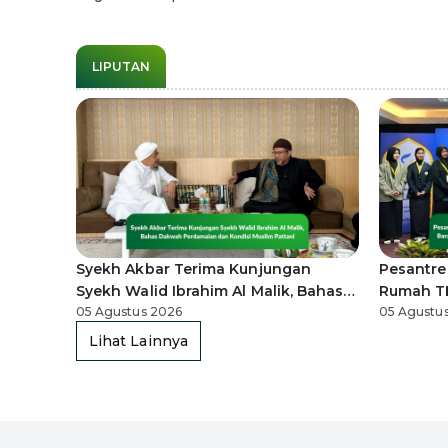
LIPUTAN
Syekh Akbar Terima Kunjungan
Pesantre
Syekh Walid Ibrahim Al Malik, Bahas
Rumah TE
Dakwah Perdamaian dan Kondisi
05 Agustus 2026
2026, Pe
05 Agustu
Muslim Pattani
Syariah 
Lihat Lainnya