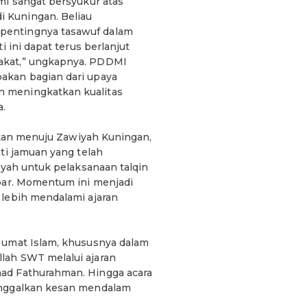
mi sangat bersyukur atas
 Kuningan. Beliau
pentingnya tasawuf dalam
 ini dapat terus berlanjut
akat,” ungkapnya. PDDMI
akan bagian dari upaya
 meningkatkan kualitas
a.
ahkan menuju Zawiyah Kuningan,
ti jamuan yang telah
iyah untuk pelaksanaan talqin
kbar. Momentum ini menjadi
 lebih mendalami ajaran
 umat Islam, khususnya dalam
lah SWT melalui ajaran
ad Fathurahman. Hingga acara
inggalkan kesan mendalam