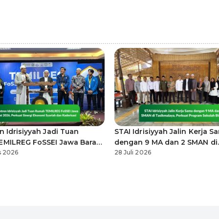
n Idrisiyyah Jadi Tuan
STAI Idrisiyyah Jalin Kerja S
MILREG FoSSEI Jawa Barat
dengan 9 MA dan 2 SMAN di
rkuat Sinergi Ekonomi
s 2026
Tasikmalaya, Perkuat Progr
28 Juli 2026
dan Kaderisasi
Sekolah Binaan