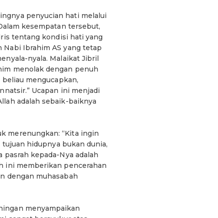
ngnya penyucian hati melalui
. Dalam kesempatan tersebut,
ris tentang kondisi hati yang
 Nabi Ibrahim AS yang tetap
nyala-nyala. Malaikat Jibril
ahim menolak dengan penuh
t, beliau mengucapkan,
nnatsir.” Ucapan ini menjadi
llah adalah sebaik-baiknya
k merenungkan: “Kita ingin
g tujuan hidupnya bukan dunia,
ya pasrah kepada-Nya adalah
ah ini memberikan pencerahan
tkan dengan muhasabah
uningan menyampaikan