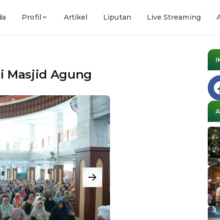
da
Profil
Artikel
Liputan
Live Streaming
I
di Masjid Agung
A