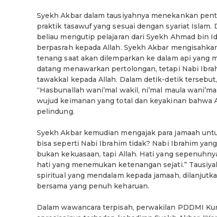
Syekh Akbar dalam tausiyahnya menekankan penti
praktik tasawuf yang sesuai dengan syariat Islam
beliau mengutip pelajaran dari Syekh Ahmad bin Id
berpasrah kepada Allah. Syekh Akbar mengisahkan
tenang saat akan dilemparkan ke dalam api yang me
datang menawarkan pertolongan, tetapi Nabi Ibr
tawakkal kepada Allah. Dalam detik-detik tersebu
“Hasbunallah wani’mal wakil, ni’mal maula wani’ma
wujud keimanan yang total dan keyakinan bahwa A
pelindung.
Syekh Akbar kemudian mengajak para jamaah untu
bisa seperti Nabi Ibrahim tidak? Nabi Ibrahim yan
bukan kekuasaan, tapi Allah. Hati yang sepenuhn
hati yang menemukan ketenangan sejati.” Tausiy
spiritual yang mendalam kepada jamaah, dilanju
bersama yang penuh keharuan.
Dalam wawancara terpisah, perwakilan PDDMI K