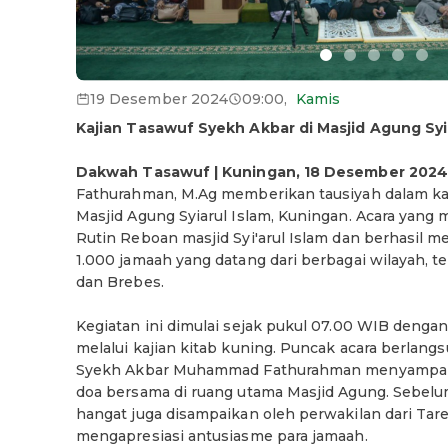
19 Desember 2024
09:00
,
Kamis
Kajian Tasawuf Syekh Akbar di Masjid Agung Syi
Dakwah Tasawuf | Kuningan, 18 Desember 202
Fathurahman, M.Ag memberikan tausiyah dalam kaji
Masjid Agung Syiarul Islam, Kuningan. Acara yang 
Rutin Reboan masjid Syi'arul Islam dan berhasil me
1.000 jamaah yang datang dari berbagai wilayah, t
dan Brebes.
Kegiatan ini dimulai sejak pukul 07.00 WIB deng
melalui kajian kitab kuning. Puncak acara berlang
Syekh Akbar Muhammad Fathurahman menyampaik
doa bersama di ruang utama Masjid Agung. Sebelu
hangat juga disampaikan oleh perwakilan dari Tare
mengapresiasi antusiasme para jamaah.