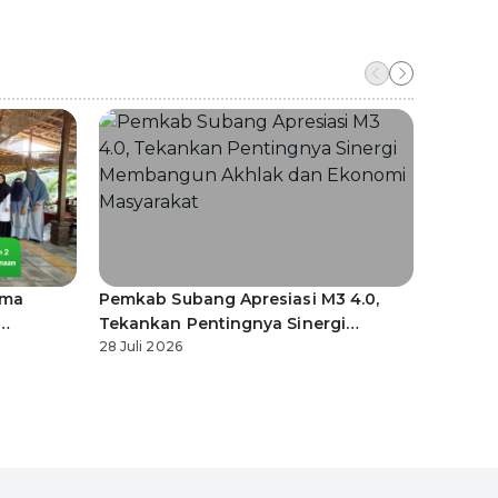
ama
Pemkab Subang Apresiasi M3 4.0,
Ribuan 
Tekankan Pentingnya Sinergi
Camper
am
Membangun Akhlak dan Ekonomi
28 Juli 2026
Tahun 
28 Juli 
Masyarakat
Muhas