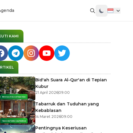
Agenda
KUTI KAMI
RTIKEL
Bid'ah Suara Al-Qur'an di Tepian
Kubur
21 April 2026
09:00
Tabarruk dan Tuduhan yang
Kebablasan
14 Maret 2026
09:00
Pentingnya Keseriusan