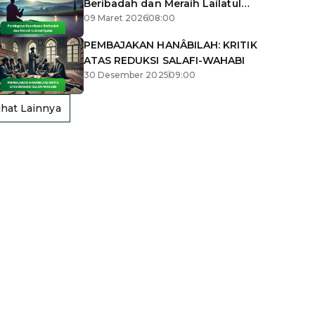
Beribadah dan Meraih Lailatul
Qadar
09 Maret 2026
08:00
PEMBAJAKAN HANÂBILAH: KRITIK
ATAS REDUKSI SALAFI-WAHABI
30 Desember 2025
09:00
ihat Lainnya